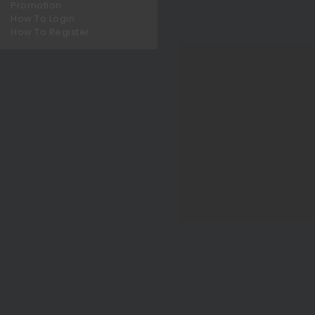
Promotion
How To Login
How To Register