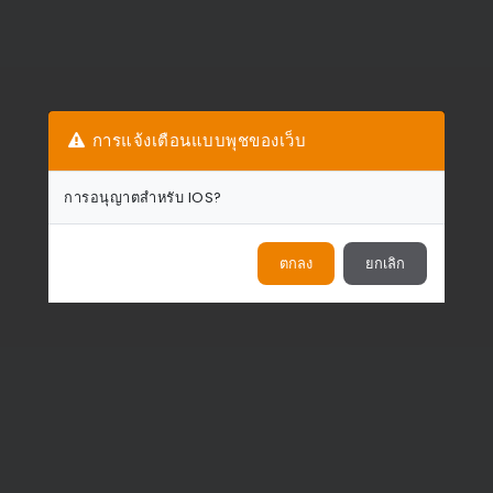
การแจ้งเตือนแบบพุชของเว็บ
การอนุญาตสำหรับ IOS?
ตกลง
ยกเลิก