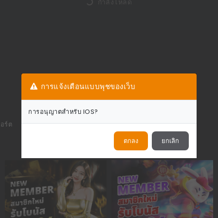
กำลังโหลด
การแจ้งเตือนแบบพุชของเว็บ
การอนุญาตสำหรับ IOS?
อร์ต
ตกลง
ยกเลิก